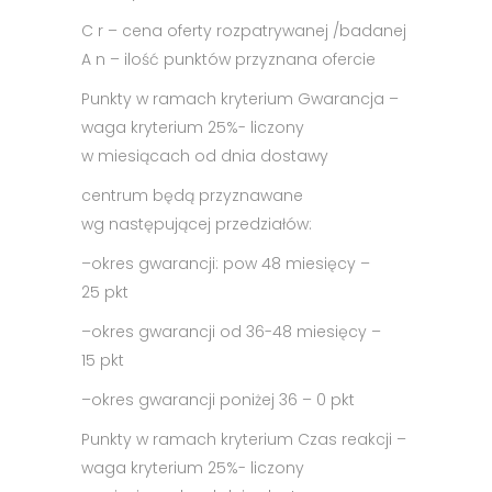
C r – cena oferty rozpatrywanej /badanej
A n – ilość punktów przyznana ofercie
Punkty w ramach kryterium Gwarancja –
waga kryterium 25%- liczony
w miesiącach od dnia dostawy
centrum będą przyznawane
wg następującej przedziałów:
–
okres gwarancji: pow 48 miesięcy –
25 pkt
–
okres gwarancji od
36-48 miesięcy –
15 pkt
–
okres gwarancji poniżej 36 – 0 pkt
Punkty w ramach kryterium Czas reakcji –
waga kryterium 25%- liczony