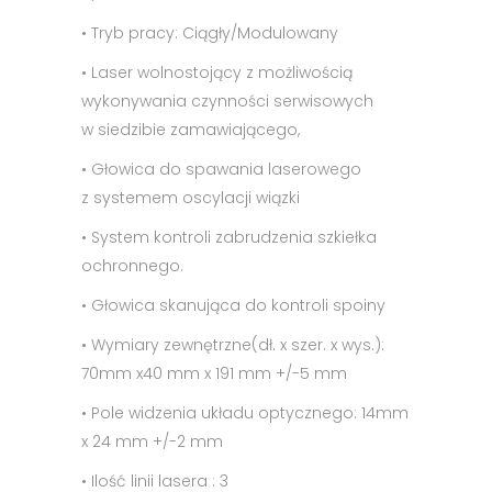
• Tryb pracy: Ciągły/Modulowany
• Laser wolnostojący z możliwością
wykonywania czynności serwisowych
w siedzibie zamawiającego,
• Głowica do spawania laserowego
z systemem oscylacji wiązki
• System kontroli zabrudzenia szkiełka
ochronnego.
• Głowica skanująca do kontroli spoiny
• Wymiary zewnętrzne(dł. x szer. x wys.):
70mm x40 mm x 191 mm +/-5 mm
• Pole widzenia układu optycznego: 14mm
x 24 mm +/-2 mm
• Ilość linii lasera : 3