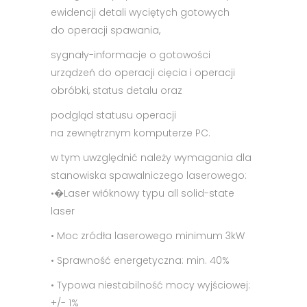
ewidencji detali wyciętych gotowych
do operacji spawania,
sygnały-informacje o gotowości
urządzeń do operacji cięcia i operacji
obróbki, status detalu oraz
podgląd statusu operacji
na zewnętrznym komputerze PC.
w tym uwzględnić należy wymagania dla
stanowiska spawalniczego laserowego:
•�Laser włóknowy typu all solid-state
laser
• Moc zródła laserowego minimum 3kW
• Sprawność energetyczna: min. 40%
• Typowa niestabilność mocy wyjściowej:
+/- 1%