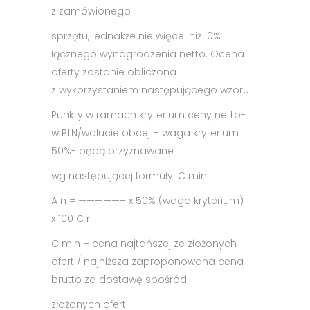
z zamówionego
sprzętu, jednakże nie więcej niż 10%
łącznego wynagrodzenia netto. Ocena
oferty zostanie obliczona
z wykorzystaniem następującego wzoru:
Punkty w ramach kryterium ceny netto-
w PLN/walucie obcej – waga kryterium
50%- będą przyznawane
wg następującej formuły: C min
A n = —————– x 50% (waga kryterium)
x 100 C r
C min – cena najtańszej ze złożonych
ofert / najniższa zaproponowana cena
brutto za dostawę spośród
złożonych ofert