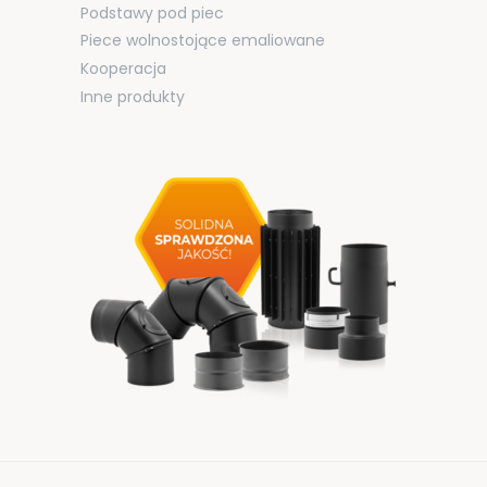
Podstawy pod piec
Piece wolnostojące emaliowane
Kooperacja
Inne produkty