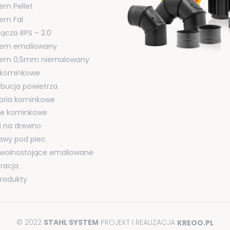
em Pellet
em Fal
łącza RPS – 2.0
tem emaliowany
tem 0,5mm niemalowany
i kominkowe
ybucja powietrza
oria kominkowe
cje kominkowe
i na drewno
awy pod piec
 wolnostojące emaliowane
racja
produkty
© 2022
STAHL SYSTEM
PROJEKT I REALIZACJA
KREOO.PL