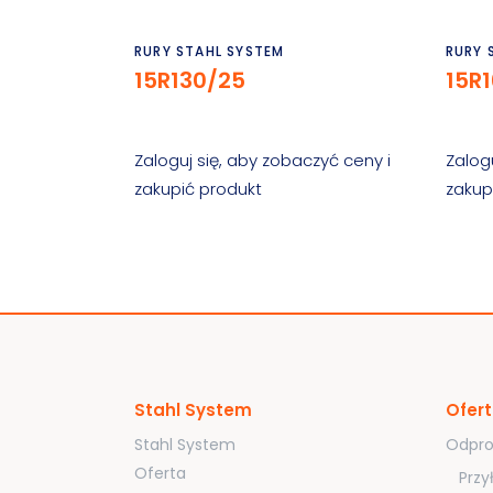
Czytaj dalej
RURY STAHL SYSTEM
RURY 
15R130/25
15R
Zaloguj się, aby zobaczyć ceny i
Zalog
zakupić produkt
zakup
Stahl System
Ofer
Stahl System
Odpro
Oferta
Przy