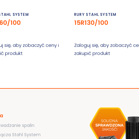
Czytaj dalej
Czytaj dalej
STAHL SYSTEM
RURY STAHL SYSTEM
160/100
15R130/100
uj się, aby zobaczyć ceny i
Zaloguj się, aby zobaczyć ce
ić produkt
zakupić produkt
ta
wadzanie spalin
łącza Stahl System