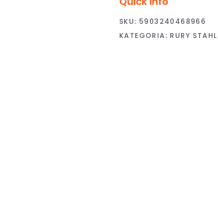
Quick info
SKU:
5903240468966
KATEGORIA:
RURY STAHL