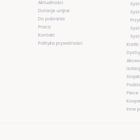
Aktualności
Syst
Dotacje unijne
Syst
Do pobrania
Przy
Praca
Sys
Kontakt
Sys
Polityka prywatności
Kratk
Dystr
Akces
Izola
Stojak
Podst
Piece
Koope
Inne 