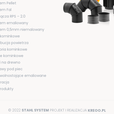
em Pellet
em Fal
łącza RPS – 2.0
tem emaliowany
tem 0,5mm niemalowany
i kominkowe
ybucja powietrza
oria kominkowe
cje kominkowe
i na drewno
awy pod piec
 wolnostojące emaliowane
racja
produkty
© 2022
STAHL SYSTEM
PROJEKT I REALIZACJA
KREOO.PL