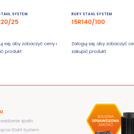
Czytaj dalej
Czytaj dalej
STAHL SYSTEM
RURY STAHL SYSTEM
220/25
15R140/100
uj się, aby zobaczyć ceny i
Zaloguj się, aby zobaczyć ce
ić produkt
zakupić produkt
ta
wadzanie spalin
łącza Stahl System