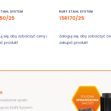
Czytaj dalej
Czytaj dalej
STAHL SYSTEM
RURY STAHL SYSTEM
150/25
15R170/25
uj się, aby zobaczyć ceny i
Zaloguj się, aby zobaczyć ce
ić produkt
zakupić produkt
ta
wadzanie spalin
łącza Stahl System