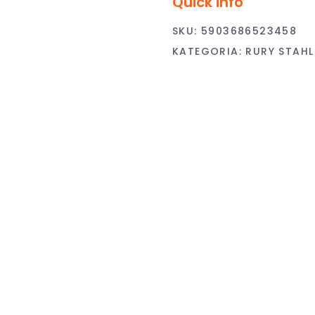
Quick info
SKU:
5903686523458
KATEGORIA:
RURY STAHL