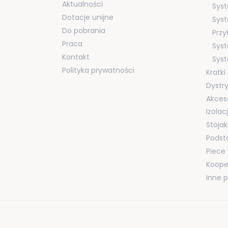
Aktualności
Syst
Dotacje unijne
Syst
Do pobrania
Przy
Praca
Sys
Kontakt
Sys
Polityka prywatności
Kratk
Dystr
Akces
Izola
Stojak
Podst
Piece
Koope
Inne 