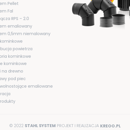
em Pellet
em Fal
łącza RPS – 2.0
tem emaliowany
tem 0,5mm niemalowany
i kominkowe
ybucja powietrza
oria kominkowe
cje kominkowe
i na drewno
awy pod piec
 wolnostojące emaliowane
racja
produkty
© 2022
STAHL SYSTEM
PROJEKT I REALIZACJA
KREOO.PL