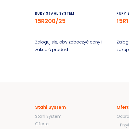
Czytaj dalej
RURY STAHL SYSTEM
RURY 
15R200/25
15R
Zaloguj się, aby zobaczyć ceny i
Zalog
zakupić produkt
zakup
Stahl System
Ofer
Stahl System
Odpro
Oferta
Przy