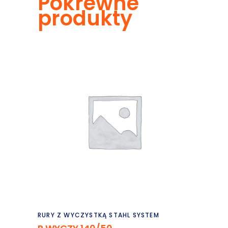
Pokrewne
produkty
Czytaj dalej
RURY Z WYCZYSTKĄ STAHL SYSTEM