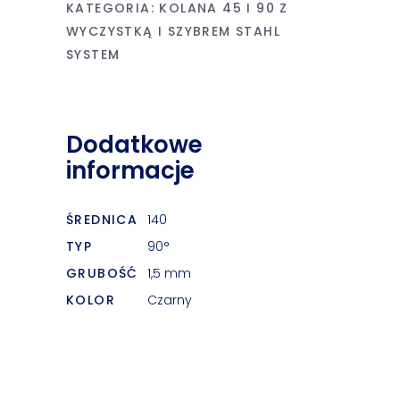
KATEGORIA:
KOLANA 45 I 90 Z
WYCZYSTKĄ I SZYBREM STAHL
SYSTEM
Dodatkowe
informacje
ŚREDNICA
140
TYP
90°
GRUBOŚĆ
1,5 mm
KOLOR
Czarny