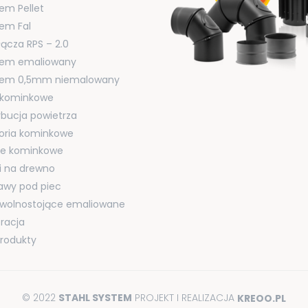
em Pellet
em Fal
łącza RPS – 2.0
tem emaliowany
tem 0,5mm niemalowany
i kominkowe
ybucja powietrza
oria kominkowe
cje kominkowe
i na drewno
awy pod piec
 wolnostojące emaliowane
racja
produkty
© 2022
STAHL SYSTEM
PROJEKT I REALIZACJA
KREOO.PL