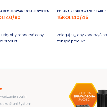
Czytaj dalej
Czytaj dalej
A REGULOWANE STAHL SYSTEM
KOLANA REGULOWANE STAHL 
OL140/90
15KOL140/45
uj się, aby zobaczyć ceny i
Zaloguj się, aby zobaczyć ce
ić produkt
zakupić produkt
ta
wadzanie spalin
łącza Stahl System