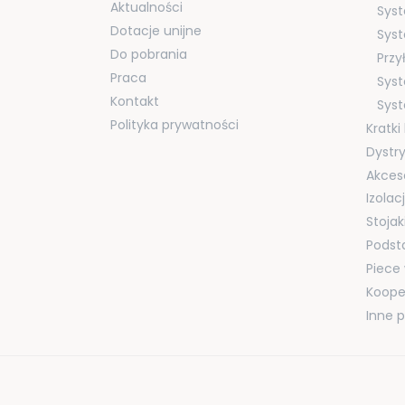
Aktualności
Syst
Dotacje unijne
Syst
Do pobrania
Przy
Praca
Sys
Kontakt
Sys
Polityka prywatności
Kratk
Dystr
Akces
Izola
Stojak
Podst
Piece
Koope
Inne 