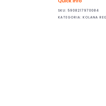
Quick info
SKU:
5908217970084
KATEGORIA:
KOLANA RE