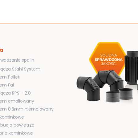
ta
wadzanie spalin
łącza Stahl System
em Pellet
em Fal
łącza RPS – 2.0
tem emaliowany
tem 0,5mm niemalowany
i kominkowe
ybucja powietrza
oria kominkowe