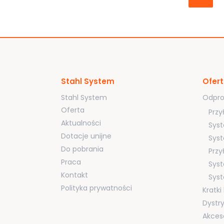
Stahl System
Ofer
Stahl System
Odpro
Oferta
Przy
Aktualności
Syst
Dotacje unijne
Syst
Do pobrania
Przy
Praca
Sys
Kontakt
Sys
Polityka prywatności
Kratk
Dystr
Akces